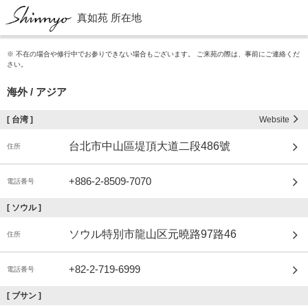
真如苑 所在地
※ 不在の場合や修行中でお参りできない場合もございます。 ご来苑の際は、事前にご連絡くだ
さい。
海外 / アジア
[
台湾
]
Website
台北市中山區堤頂大道二段486號
住所
+886-2-8509-7070
電話番号
[
ソウル
]
ソウル特別市龍山区元曉路97路46
住所
+82-2-719-6999
電話番号
[
ブサン
]